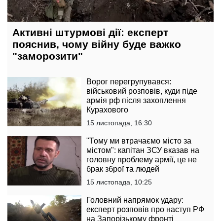
Активні штурмові дії: експерт
пояснив, чому війну буде важко
"заморозити"
Ворог перегрупувався:
військовий розповів, куди піде
армія рф після захоплення
Курахового
15 листопада, 16:30
"Тому ми втрачаємо місто за
містом": капітан ЗСУ вказав на
головну проблему армії, це не
брак зброї та людей
15 листопада, 10:25
Головний напрямок удару:
експерт розповів про наступ РФ
на Запорізькому фронті