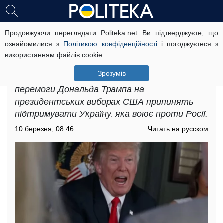
Продовжуючи переглядати Politeka.net Ви підтверджуєте, що
У Польщі вважають, що перемога
ознайомилися з
Політикою конфіденційності
і погоджуєтеся з
Трампа буде дуже небезпечною для
використанням файлів cookie.
України
Зрозумів
64% опитаних поляків вважають, що після
перемоги Дональда Трампа на
президентських виборах США припинять
підтримувати Україну, яка воює проти Росії.
10 березня, 08:46
Читать на русском