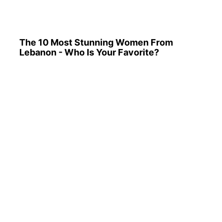
The 10 Most Stunning Women From
Lebanon - Who Is Your Favorite?
Tallest Women On Earth — Their Height Is
Jaw-Dropping