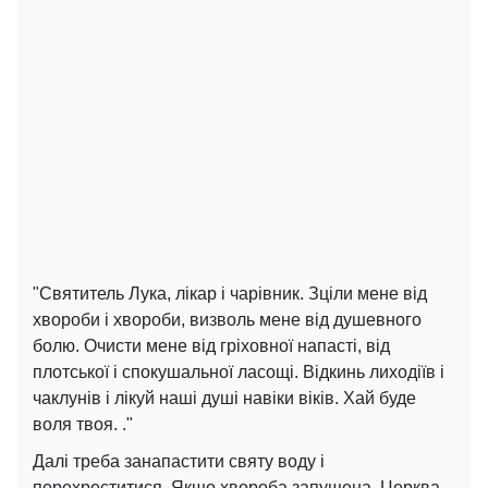
"Святитель Лука, лікар і чарівник. Зціли мене від
хвороби і хвороби, визволь мене від душевного
болю. Очисти мене від гріховної напасті, від
плотської і спокушальної ласощі. Відкинь лиходіїв і
чаклунів і лікуй наші душі навіки віків. Хай буде
воля твоя. ."
Далі треба занапастити святу воду і
перехреститися. Якщо хвороба запущена, Церква