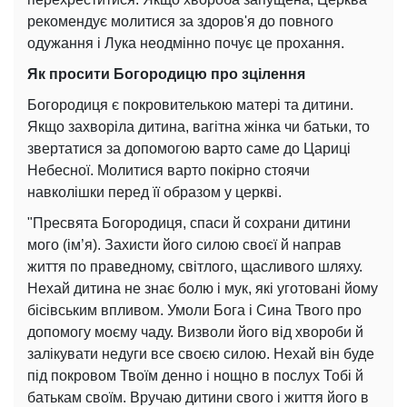
рекомендує молитися за здоров'я до повного
одужання і Лука неодмінно почує це прохання.
Як просити Богородицю про зцілення
Богородиця є покровителькою матері та дитини.
Якщо захворіла дитина, вагітна жінка чи батьки, то
звертатися за допомогою варто саме до Цариці
Небесної. Молитися варто покірно стоячи
навколішки перед її образом у церкві.
"Пресвята Богородиця, спаси й сохрани дитини
мого (ім’я). Захисти його силою своєї й направ
життя по праведному, світлого, щасливого шляху.
Нехай дитина не знає болю і мук, які уготовані йому
бісівським впливом. Умоли Бога і Сина Твого про
допомогу моєму чаду. Визволи його від хвороби й
залікувати недуги все своєю силою. Нехай він буде
під покровом Твоїм денно і нощно в послух Тобі й
батькам своїм. Вручаю дитини свого і життя його в