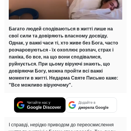
Багато людей сподіваються в житті лише на
свої сили та довіряють власному досвіду.
Однак, у важкі часи ті, хто живе без Бога, часто
розчаровуються - їх охоплює розпач, страх і
паніка, бо все, на що вони сподівалися,
руйнується. При цьому віруючі знають, що
довіряючи Богу, можна пройти всі важкі
моменти в житті. Недарма Святе Письмо каже:
"Все можливо віруючому".
Читайте нас у
Додайте в
Google Discover
джерела Google
І справді, нерідко приводом до переосмислення