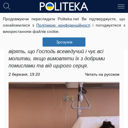
Продовжуючи переглядати Politeka.net Ви підтверджуєте, що
Потужні молитви про здоров'я:
ознайомилися з
Політикою конфіденційності
і погоджуєтеся з
прочитайте їх, щоб позбутися недуг
використанням файлів cookie.
У важкі часи віруючі завжди звертаються до
Зрозумів
Бога з проханням про допомогу. Християни
вірять, що Господь всеведучий і чує всі
молитви, якщо вимовляти їх з добрими
помислами та від щирого серця.
2 березня, 19:20
Читать на русском