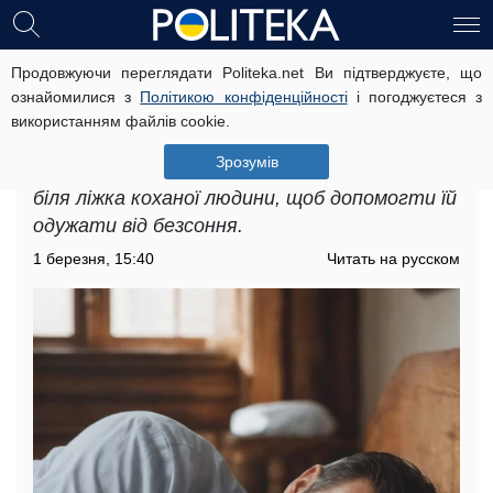
Продовжуючи переглядати Politeka.net Ви підтверджуєте, що
Потужна молитва від безсоння та
ознайомилися з
Політикою конфіденційності
і погоджуєтеся з
занепокоєння: ви здивуєтеся її дії
використанням файлів cookie.
Вважається, що ця молитва ефективна не
Зрозумів
тільки для себе, але її також можна читати
біля ліжка коханої людини, щоб допомогти їй
одужати від безсоння.
1 березня, 15:40
Читать на русском