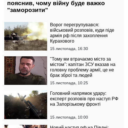
пояснив, чому війну буде важко
"заморозити"
Ворог перегрупувався:
військовий розповів, куди піде
армія рф після захоплення
Курахового
15 листопада, 16:30
"Тому ми втрачаємо місто за
містом": капітан ЗСУ вказав на
головну проблему армії, це не
брак зброї та людей
15 листопада, 10:25
Головний напрямок удару:
експерт розповів про наступ РФ
на Запорізькому фронті
15 листопада, 10:00
Новий наступ рф на Півдні: