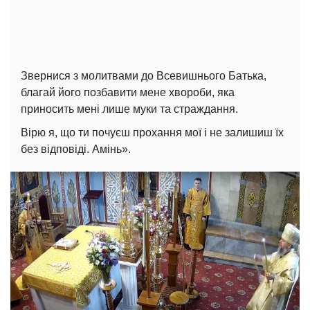
Звернися з молитвами до Всевишнього Батька,
благай його позбавити мене хвороби, яка
приносить мені лише муки та страждання.
Вірю я, що ти почуєш прохання мої і не залишиш їх
без відповіді. Амінь».