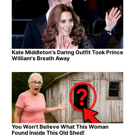
Kate Middleton's Daring Outfit Took Prince
William's Breath Away
You Won't Believe What This Woman
Found Inside This Old Shed!