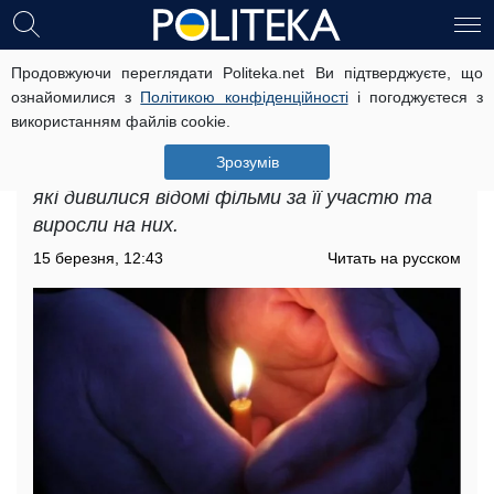
Продовжуючи переглядати Politeka.net Ви підтверджуєте, що
Її усмішка була на всіх плакатах: не
ознайомилися з
Політикою конфіденційності
і погоджуєтеся з
стало легендарної актриси, яку
використанням файлів cookie.
пам'ятає кожен
Зрозумів
Це величезна втрата для мільйонів людей,
які дивилися відомі фільми за її участю та
виросли на них.
15 березня, 12:43
Читать на русском