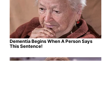
Dementia Begins When A Person Says
This Sentence!
Remember Honey Boo Boo? Better To Sit
Down Before You See Her Now