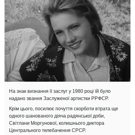
На знак визнання її заслуг у 1980 році їй було
надано звання Заслуженої артистки РРФСР.
Крім цього, посилює почуття скорботи втрата ще
одного шанованого діяча радянської доби,
Світлани Моргунової, колишнього диктора
Центрального телебачення СРСР.