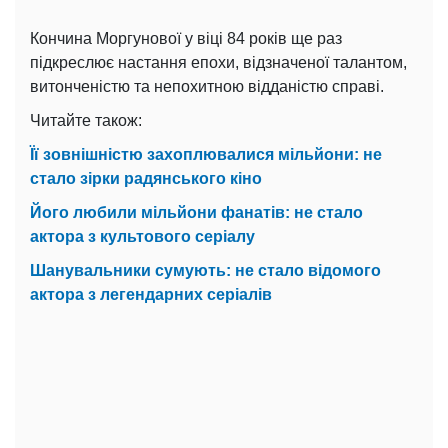
Кончина Моргунової у віці 84 років ще раз
підкреслює настання епохи, відзначеної талантом,
витонченістю та непохитною відданістю справі.
Читайте також:
Її зовнішністю захоплювалися мільйони: не
стало зірки радянського кіно
Його любили мільйони фанатів: не стало
актора з культового серіалу
Шанувальники сумують: не стало відомого
актора з легендарних серіалів