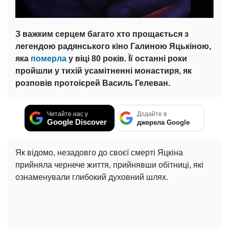
З важким серцем багато хто прощається з
легендою радянського кіно Галиною Яцькіною,
яка
померла
у віці 80 років. Її останні роки
пройшли у тихій усамітненні монастиря, як
розповів протоієрей Василь Гелеван.
Читайте нас у
Додайте в
Google Discover
джерела Google
Як відомо, незадовго до своєї смерті Яцкіна
прийняла чернече життя, прийнявши обітниці, які
ознаменували глибокий духовний шлях.